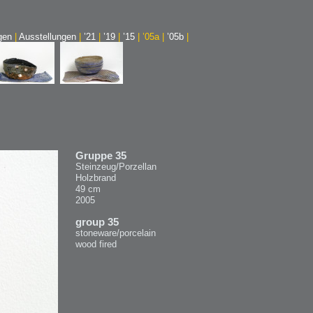
agen
|
Ausstellungen
|
’21
|
’19
|
’15
|
’05a
|
’05b
|
Gruppe 35
Steinzeug/Porzellan
Holzbrand
49 cm
2005
group 35
stoneware/porcelain
wood fired