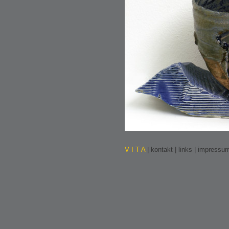
V I T A
|
kontakt
|
links
|
impressu