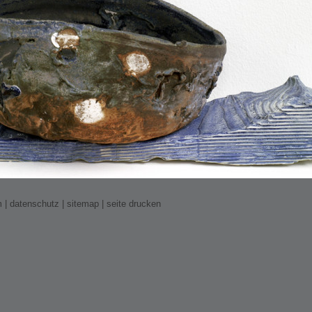
m
|
datenschutz
|
sitemap
|
seite drucken