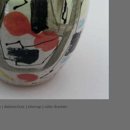
m
|
datenschutz
|
sitemap
|
seite drucken