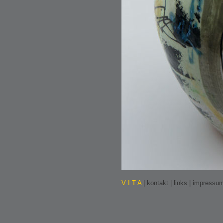
V I T A
|
kontakt
|
links
|
impressu