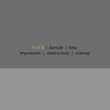
V I T A
|
kontakt
|
links
impressum
|
datenschutz
|
sitemap