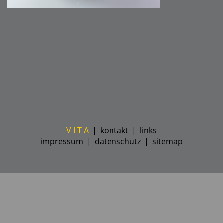
V I T A
|
kontakt
|
links
impressum
|
datenschutz
|
sitemap